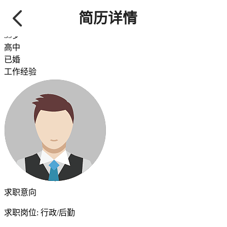
梁
/ 先生
简历详情
152****0580
【查看需要80金币】
39岁
高中
已婚
工作经验
求职意向
求职岗位:
行政/后勤