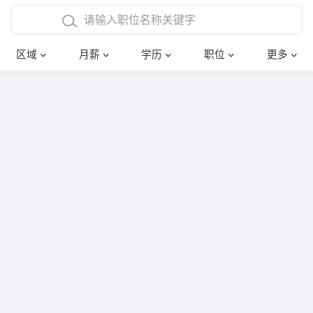
4000-5000元
本科
行政后勤
建筑装潢
确定
区域
月薪
学历
职位
更多
5000-8000元
硕士
销售岗位
教师
8000-12000元
博士
文员
护士
12000-20000元
财务会计
传单派发
其他
超市零售
促销导购
网络IT
保健按摩
快递员
前台接待
收银员
技术员/工程师
水电/机修
部门经理